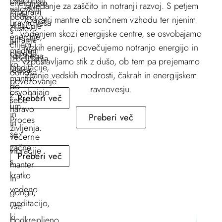
osebnosti,
energijsko
zavedanje za zaščito in notranji razvoj. S petjem
valovanji
Program
misli,
podporo,
Gayatri mantre ob sončnem vzhodu ter njenim
uravnoveša
vključuje
čustev
s
vodenjem skozi energijske centre, se osvobajamo
energije,
jutranje
in
ciljem
nizkih energij, povečujemo notranjo energijo in
medtem
obrede,
fizičnega
izboljšanja
vzpostavljamo stik z dušo, ob tem pa prejemamo
ko
meditacije,
telesa.
odnosa
znanje vedskih modrosti, čakrah in energijskem
mantre
povezovanje
do
ravnovesju.
osvobajajo
z
Preberi več
sebe
um.
naravo
in
Preberi več
Proces
in
življenja.
se
večerne
začne
vibracije
Preberi več
s
manter
kratko
in
vodeno
gonga,
meditacijo,
vse
ki
podkrepljeno