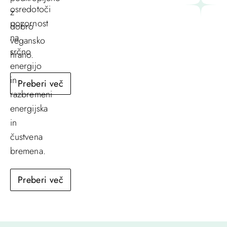
osredotoči
z
pozornost
dobro
na
vegansko
srčno
hrano.
energijo
in
Preberi več
razbremeni
energijska
in
čustvena
bremena.
Preberi več