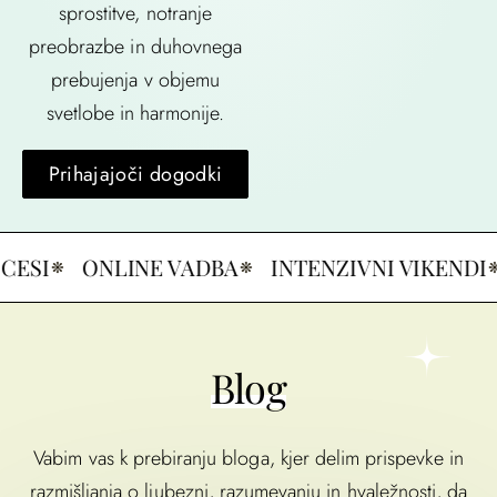
sprostitve, notranje
preobrazbe in duhovnega
prebujenja v objemu
svetlobe in harmonije.
Prihajajoči dogodki
SI
ONLINE VADBA
INTENZIVNI VIKENDI
Blog
Vabim vas k prebiranju bloga, kjer delim prispevke in
razmišljanja o ljubezni, razumevanju in hvaležnosti, da