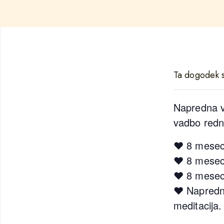
Ta dogodek s
Napredna v
vadbo redno
❤️ 8 mesec
❤️ 8 mesece
❤️ 8 mesec
❤️ Napredn
meditacija.