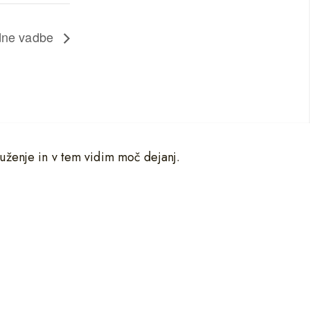
edne vadbe
uženje in v tem vidim moč dejanj.