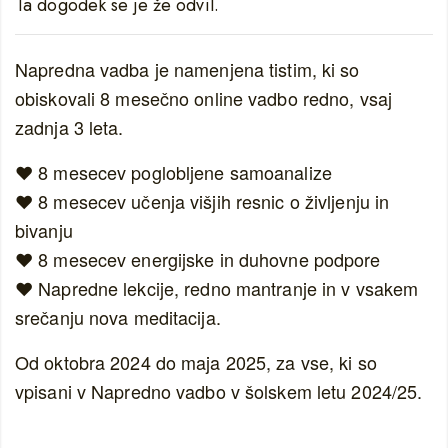
Ta dogodek se je že odvil.
Napredna vadba je namenjena tistim, ki so
obiskovali 8 mesečno online vadbo redno, vsaj
zadnja 3 leta.
❤️ 8 mesecev poglobljene samoanalize
❤️ 8 mesecev učenja višjih resnic o življenju in
bivanju
❤️ 8 mesecev energijske in duhovne podpore
❤️ Napredne lekcije, redno mantranje in v vsakem
srečanju nova meditacija.
Od oktobra 2024 do maja 2025, za vse, ki so
vpisani v Napredno vadbo v šolskem letu 2024/25.