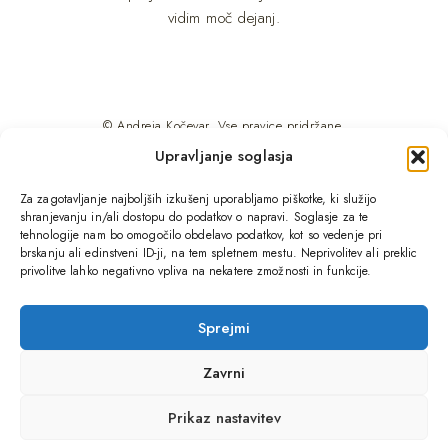
vidim moč dejanj.
© Andreja Kočevar. Vse pravice pridržane.
Upravljanje soglasja
Pravilnik o zasebnosti.
Za zagotavljanje najboljših izkušenj uporabljamo piškotke, ki služijo
shranjevanju in/ali dostopu do podatkov o napravi. Soglasje za te
tehnologije nam bo omogočilo obdelavo podatkov, kot so vedenje pri
Domov
Blog
brskanju ali edinstveni ID-ji, na tem spletnem mestu. Neprivolitev ali preklic
privolitve lahko negativno vpliva na nekatere zmožnosti in funkcije.
Procesi
Izkušnje
Sprejmi
Terapije in Vadbe
O Andreji
Zavrni
Prikaz nastavitev
Dogodki
Kontakt