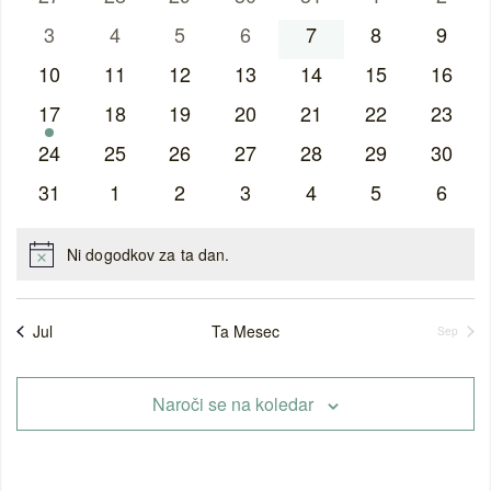
iskanj
Dogodki
dogodki
dogodki
dogodki
dogodki
dogodki
dogodki
dogod
0
0
0
0
0
0
0
3
4
5
6
7
8
9
in
dogodki
dogodki
dogodki
dogodki
dogodki
dogodki
dogod
0
0
0
0
0
0
0
10
11
12
13
14
15
16
ogled
dogodki
dogodki
dogodki
dogodki
dogodki
dogodki
dogodk
1
0
0
0
0
0
0
17
18
19
20
21
22
23
dogodek
dogodki
dogodki
dogodki
dogodki
dogodki
dogodk
0
0
0
0
0
0
0
24
25
26
27
28
29
30
dogodki
dogodki
dogodki
dogodki
dogodki
dogodki
dogodk
0
0
0
0
0
0
0
31
1
2
3
4
5
6
dogodki
dogodki
dogodki
dogodki
dogodki
dogodki
dogod
Ni dogodkov za ta dan.
Notice
Jul
Ta Mesec
Sep
Naroči se na koledar