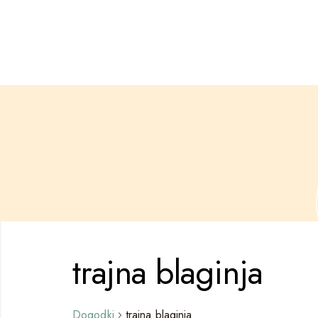
trajna blaginja
Dogodki
trajna blaginja