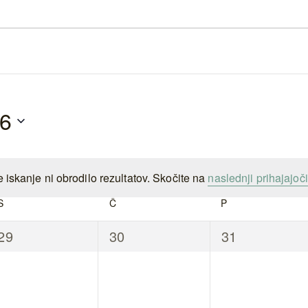
26
 iskanje ni obrodilo rezultatov. Skočite na
naslednji prihajajoč
Notice
S
SREDA
Č
ČETRTEK
P
PETEK
0
0
0
29
30
31
dogodki,
dogodki,
dogodki,