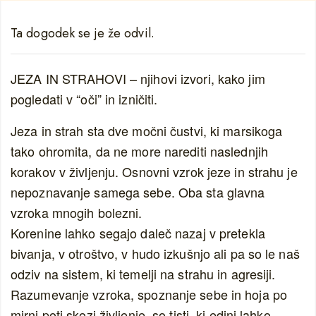
Ta dogodek se je že odvil.
JEZA IN STRAHOVI – njihovi izvori, kako jim
pogledati v “oči” in izničiti.
Jeza in strah sta dve močni čustvi, ki marsikoga
tako ohromita, da ne more narediti naslednjih
korakov v življenju. Osnovni vzrok jeze in strahu je
nepoznavanje samega sebe. Oba sta glavna
vzroka mnogih bolezni.
Korenine lahko segajo daleč nazaj v pretekla
bivanja, v otroštvo, v hudo izkušnjo ali pa so le naš
odziv na sistem, ki temelji na strahu in agresiji.
Razumevanje vzroka, spoznanje sebe in hoja po
mirni poti skozi življenje, so tisti, ki edini lahko