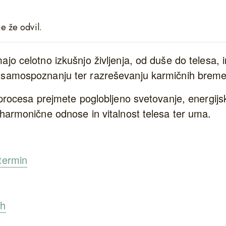
e že odvil.
ajo celotno izkušnjo življenja, od duše do telesa, 
 samospoznanju ter razreševanju karmičnih breme
h procesa prejmete poglobljeno svetovanje, energij
 harmonične odnose in vitalnost telesa ter uma.
termin
ih