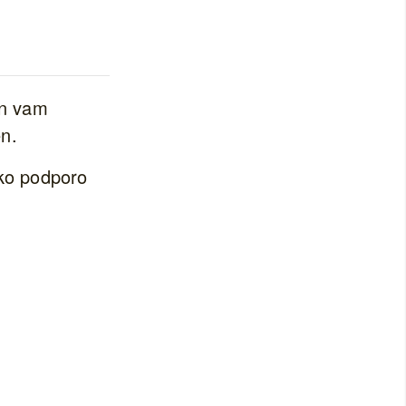
in vam
n.
sko podporo