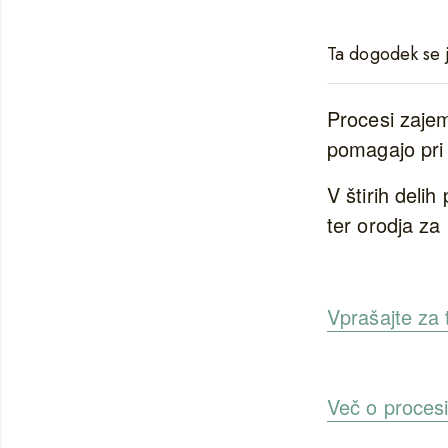
Ta dogodek se j
Procesi zajem
pomagajo pri
V štirih deli
ter orodja za
Vprašajte za 
Več o proces