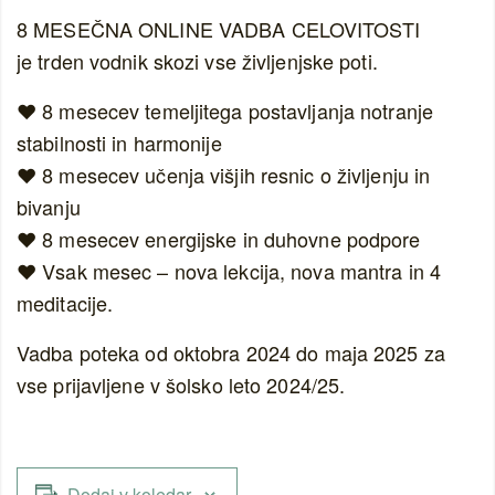
8 MESEČNA ONLINE VADBA CELOVITOSTI
je trden vodnik skozi vse življenjske poti.
❤️ 8 mesecev temeljitega postavljanja notranje
stabilnosti in harmonije
❤️ 8 mesecev učenja višjih resnic o življenju in
bivanju
❤️ 8 mesecev energijske in duhovne podpore
❤️ Vsak mesec – nova lekcija, nova mantra in 4
meditacije.
Vadba poteka od oktobra 2024 do maja 2025 za
vse prijavljene v šolsko leto 2024/25.
Dodaj v koledar