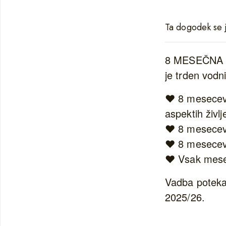
Ta dogodek se j
8 MESEČNA 
je trden vodni
❤️ 8 mesecev 
aspektih življ
❤️ 8 mesecev u
❤️ 8 mesecev
❤️ Vsak mesec
Vadba poteka 
2025/26.