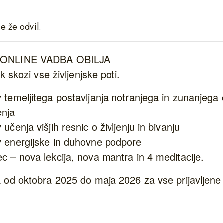
e že odvil.
ONLINE VADBA OBILJA
k skozi vse življenjske poti.
temeljitega postavljanja notranjega in zunanjega o
enja
čenja višjih resnic o življenju in bivanju
 energijske in duhovne podpore
 – nova lekcija, nova mantra in 4 meditacije.
od oktobra 2025 do maja 2026 za vse prijavljene 