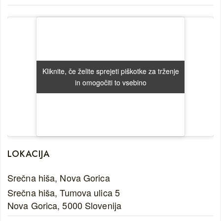
Kliknite, če želite sprejeti piškotke za trženje
Kliknite, če želite sprejeti piškotke za trženje
in omogočiti to vsebino
in omogočiti to vsebino
LOKACIJA
Srečna hiša, Nova Gorica
Srečna hiša, Tumova ulica 5
Nova Gorica
,
5000
Slovenija