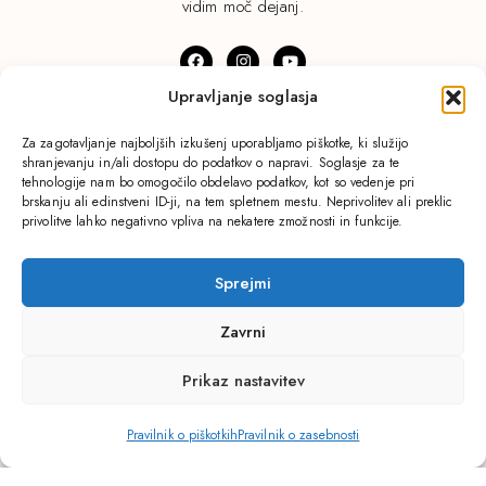
vidim moč dejanj.
Upravljanje soglasja
© Andreja Kočevar. Vse pravice pridržane.
Za zagotavljanje najboljših izkušenj uporabljamo piškotke, ki služijo
shranjevanju in/ali dostopu do podatkov o napravi. Soglasje za te
Pravilnik o zasebnosti.
tehnologije nam bo omogočilo obdelavo podatkov, kot so vedenje pri
brskanju ali edinstveni ID-ji, na tem spletnem mestu. Neprivolitev ali preklic
privolitve lahko negativno vpliva na nekatere zmožnosti in funkcije.
Domov
Blog
Sprejmi
Procesi
Izkušnje
Zavrni
Terapije in Vadbe
O Andreji
Prikaz nastavitev
Dogodki
Kontakt
Pravilnik o piškotkih
Pravilnik o zasebnosti