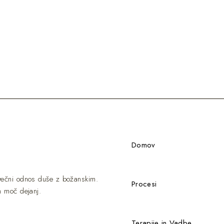
Domov
 večni odnos duše z božanskim.
Procesi
m moč dejanj.
Terapije in Vadbe