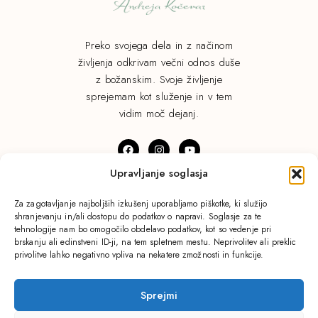
Preko svojega dela in z načinom
življenja odkrivam večni odnos duše
z božanskim. Svoje življenje
sprejemam kot služenje in v tem
vidim moč dejanj.
Upravljanje soglasja
© Andreja Kočevar. Vse pravice pridržane.
Za zagotavljanje najboljših izkušenj uporabljamo piškotke, ki služijo
shranjevanju in/ali dostopu do podatkov o napravi. Soglasje za te
Pravilnik o zasebnosti.
tehnologije nam bo omogočilo obdelavo podatkov, kot so vedenje pri
brskanju ali edinstveni ID-ji, na tem spletnem mestu. Neprivolitev ali preklic
privolitve lahko negativno vpliva na nekatere zmožnosti in funkcije.
Domov
Blog
Sprejmi
Procesi
Izkušnje