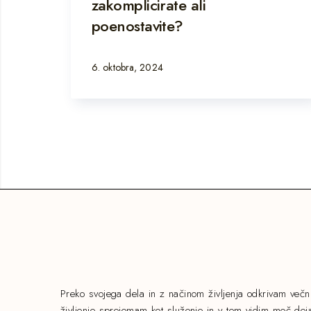
zakomplicirate ali
poenostavite?
6. oktobra, 2024
Preko svojega dela in z načinom življenja odkrivam več
življenje sprejemam kot služenje in v tem vidim moč deja