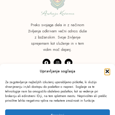
Preko svojega dela in z načinom
življenja odkrivam večni odnos duše
z božanskim. Svoje življenje
sprejemam kot služenje in v tem
vidim moč dejanj.
Upravljanje soglasja
© Andreja Kočevar. Vse pravice pridržane.
Za zagotavljanje najboljših izkušenj uporabljamo piškotke, ki služijo
shranjevanju in/ali dostopu do podatkov o napravi. Soglasje za te
Pravilnik o zasebnosti.
tehnologije nam bo omogočilo obdelavo podatkov, kot so vedenje pri
brskanju ali edinstveni ID-ji, na tem spletnem mestu. Neprivolitev ali preklic
privolitve lahko negativno vpliva na nekatere zmožnosti in funkcije.
Domov
Blog