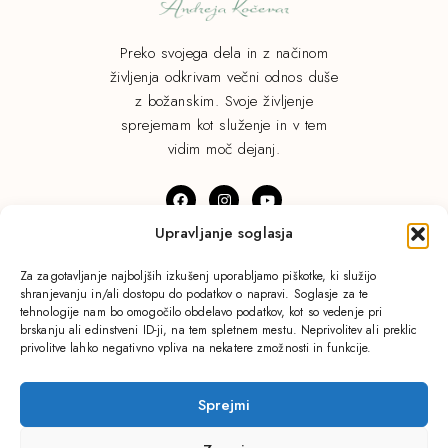
Preko svojega dela in z načinom
življenja odkrivam večni odnos duše
z božanskim. Svoje življenje
sprejemam kot služenje in v tem
vidim moč dejanj.
Upravljanje soglasja
© Andreja Kočevar. Vse pravice pridržane.
Za zagotavljanje najboljših izkušenj uporabljamo piškotke, ki služijo
shranjevanju in/ali dostopu do podatkov o napravi. Soglasje za te
Pravilnik o zasebnosti.
tehnologije nam bo omogočilo obdelavo podatkov, kot so vedenje pri
brskanju ali edinstveni ID-ji, na tem spletnem mestu. Neprivolitev ali preklic
privolitve lahko negativno vpliva na nekatere zmožnosti in funkcije.
Domov
Blog
Sprejmi
Procesi
Izkušnje