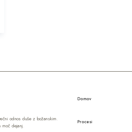
Domov
 večni odnos duše z božanskim.
Procesi
m moč dejanj.