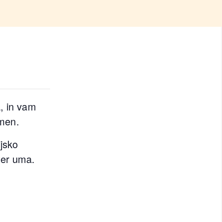
a, in vam
emen.
ijsko
ter uma.