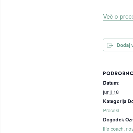
Več o proc
Dodaj 
PODROBNO
Datum:
junij 18
Kategorija D
Procesi
Dogodek Ozn
life coach
,
no