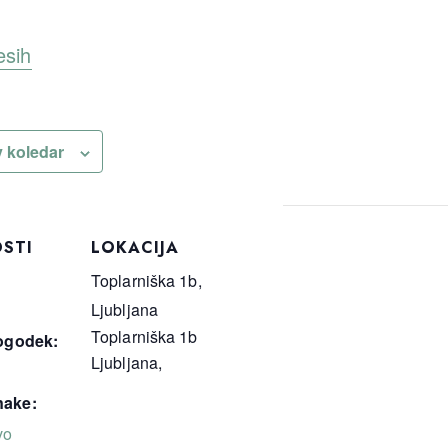
esih
v koledar
STI
LOKACIJA
Toplarniška 1b,
Ljubljana
Toplarniška 1b
ogodek:
Ljubljana
,
ake:
vo