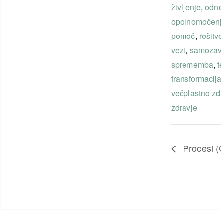
življenje
,
odno
opolnomočen
pomoč
,
rešitv
vezi
,
samozav
sprememba
,
t
transformacij
večplastno zd
zdravje
Procesi (