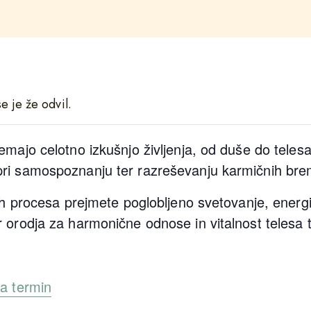
e je že odvil.
emajo celotno izkušnjo življenja, od duše do teles
ri samospoznanju ter razreševanju karmičnih br
lih procesa prejmete poglobljeno svetovanje, energ
 orodja za harmonične odnose in vitalnost telesa 
za termin