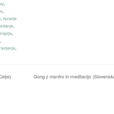
si
,
je
,
e
,
rezanje
edanje
,
erapija
,
a
,
ravljenje
,
Celje)
Gong z mantro in meditacijo (Slovenska