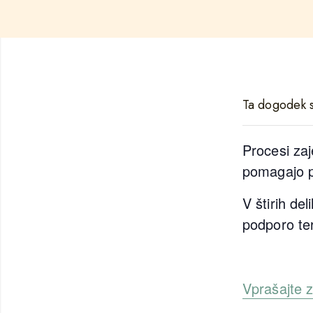
Ta dogodek s
Procesi zaj
pomagajo p
V štirih de
podporo ter
Vprašajte 