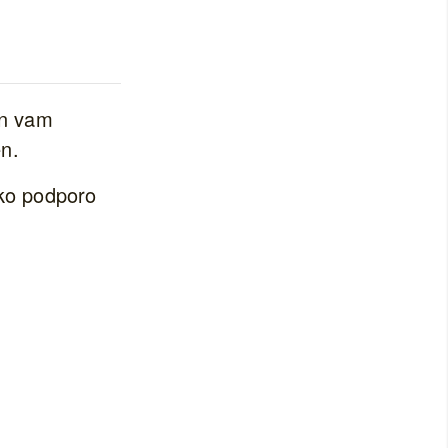
in vam
n.
sko podporo