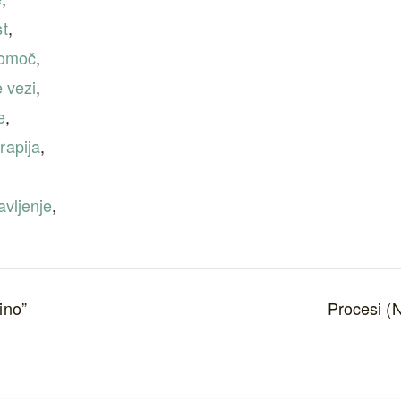
st
,
omoč
,
 vezi
,
e
,
erapija
,
avljenje
,
ino”
Procesi (