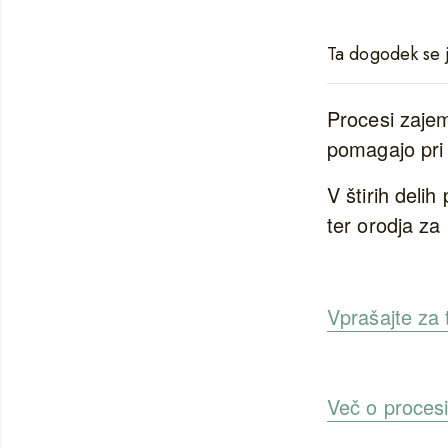
Ta dogodek se j
Procesi zajem
pomagajo pri
V štirih deli
ter orodja za
Vprašajte za 
Več o proces