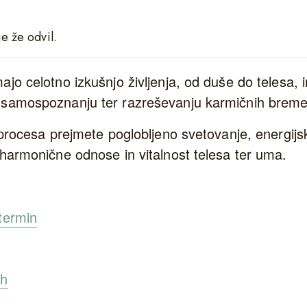
e že odvil.
ajo celotno izkušnjo življenja, od duše do telesa, 
 samospoznanju ter razreševanju karmičnih breme
h procesa prejmete poglobljeno svetovanje, energij
 harmonične odnose in vitalnost telesa ter uma.
termin
ih