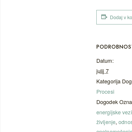
Dodaj v ko
PODROBNOS
Datum:
julij 7
Kategorija Do
Procesi
Dogodek Ozna
energijske vezi
življenje
,
odnos
opolnomočenj