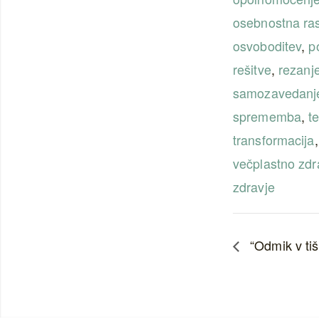
osebnostna ra
osvoboditev
,
p
rešitve
,
rezanje
samozavedanj
sprememba
,
t
transformacija
,
večplastno zdr
zdravje
“Odmik v tiš