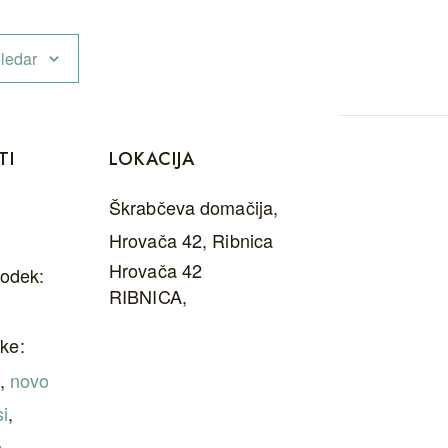
ledar
TI
LOKACIJA
Škrabčeva domačija,
Hrovača 42, Ribnica
Hrovača 42
godek:
RIBNICA
,
ke:
,
novo
i
,
e
,