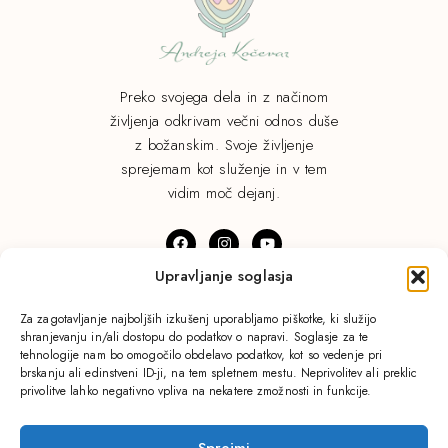
Preko svojega dela in z načinom
življenja odkrivam večni odnos duše
z božanskim. Svoje življenje
sprejemam kot služenje in v tem
vidim moč dejanj.
Upravljanje soglasja
© Andreja Kočevar. Vse pravice pridržane.
Za zagotavljanje najboljših izkušenj uporabljamo piškotke, ki služijo
shranjevanju in/ali dostopu do podatkov o napravi. Soglasje za te
Pravilnik o zasebnosti.
tehnologije nam bo omogočilo obdelavo podatkov, kot so vedenje pri
brskanju ali edinstveni ID-ji, na tem spletnem mestu. Neprivolitev ali preklic
privolitve lahko negativno vpliva na nekatere zmožnosti in funkcije.
Domov
Blog
Sprejmi